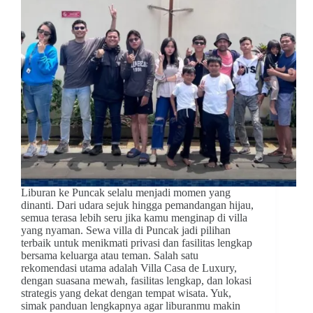
Liburan ke Puncak selalu menjadi momen yang
dinanti. Dari udara sejuk hingga pemandangan hijau,
semua terasa lebih seru jika kamu menginap di villa
yang nyaman. Sewa villa di Puncak jadi pilihan
terbaik untuk menikmati privasi dan fasilitas lengkap
bersama keluarga atau teman. Salah satu
rekomendasi utama adalah Villa Casa de Luxury,
dengan suasana mewah, fasilitas lengkap, dan lokasi
strategis yang dekat dengan tempat wisata. Yuk,
simak panduan lengkapnya agar liburanmu makin