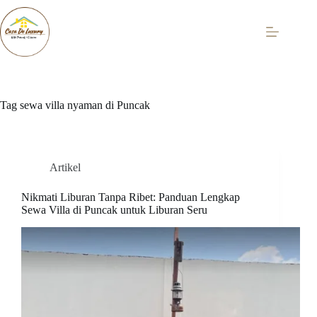
Tag
sewa villa nyaman di Puncak
Artikel
Nikmati Liburan Tanpa Ribet: Panduan Lengkap
Sewa Villa di Puncak untuk Liburan Seru